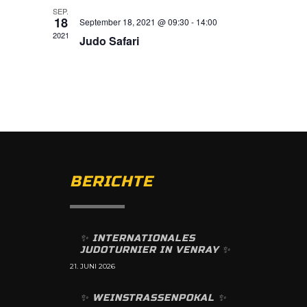
SEP.
18
September 18, 2021 @ 09:30
-
14:00
2021
Judo Safari
BERICHTE
✨️ INTERNATIONALES
JUDOTURNIER IN VENRAY ✨️
21. JUNI 2026
✨️ WEINSTRASSENPOKAL ✨️