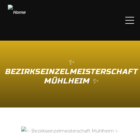
ME
✨️
BEZIRKSEINZELMEISTERSCHAFT
MÜHLHEIM ✨️