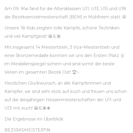
Am 09. Mai fand für die Altersklassen U11, U13, U15 und U18
die Bezirkseinzelmeisterschaft (BEM) in Mühlheim statt. 🥋
Unsere 18 Kids zeigten tolle Kämpfe, schöne Techniken
und viel Kampfgeist! 😁💪🏽
Mit insgesamt 14 Meistertiteln, 3 Vize-Meistertiteln und
einer Bronzemedaille konnten wir uns den Ersten Platz 🥇
im Medaillenspiegel sichern und sind somit der beste
Verein im gesamten Bezirk Ost! 🏆✨️
Herzlichen Glückwunsch, an alle Kämpferinnen und
Kämpfer, wir sind sehr stolz auf euch und freuen uns schon
auf die diesjährigen Hessenmeisterschaften der U11 und
U13 mit euch! 😁💪🏽🍀
Die Ergebnisse im Überblick:
BEZIRKSMEISTER*IN