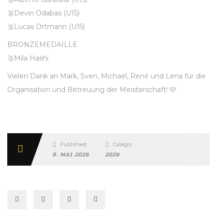
🥈Devin Odabas (U15)
🥈Lucas Ortmann (U15)
BRONZEMEDAILLE
🥉Mila Hashi
Vielen Dank an Mark, Sven, Michael, René und Lena für die
Organisation und Betreuung der Meisterschaft! 🩷
Published
Categories
9. MAI 2026
2026