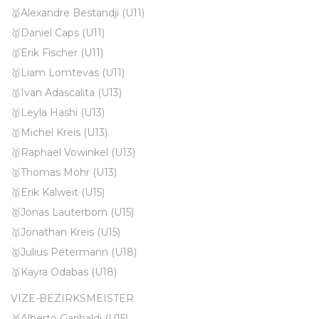
🥇Alexandre Bestandji (U11)
🥇Daniel Caps (U11)
🥇Erik Fischer (U11)
🥇Liam Lomtevas (U11)
🥇Ivan Adascalita (U13)
🥇Leyla Hashi (U13)
🥇Michel Kreis (U13)
🥇Raphael Vowinkel (U13)
🥇Thomas Mohr (U13)
🥇Erik Kalweit (U15)
🥇Jonas Lauterborn (U15)
🥇Jonathan Kreis (U15)
🥇Julius Petermann (U18)
🥇Kayra Odabas (U18)
VIZE-BEZIRKSMEISTER
🥈Alberto Garibaldi (U15)