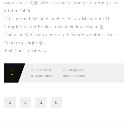
nach Hause. 💪🏼 (Was für eine Leistungssteigerung zum
letzten Jahr!)
Da Liam und Erik auch noch nächstes Jahr in der U11
kämpfen, ist der Erfolg umso beeindruckender! 👏
Danke an Sebastian, der heute besonders einfühlsames
Coaching zeigte. 😁
Text: Chris Lomtevas
Published
Categories
.
9. JULI 2025
2025
2025