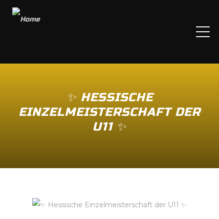
ME
✨️ HESSISCHE
EINZELMEISTERSCHAFT DER
U11 ✨️