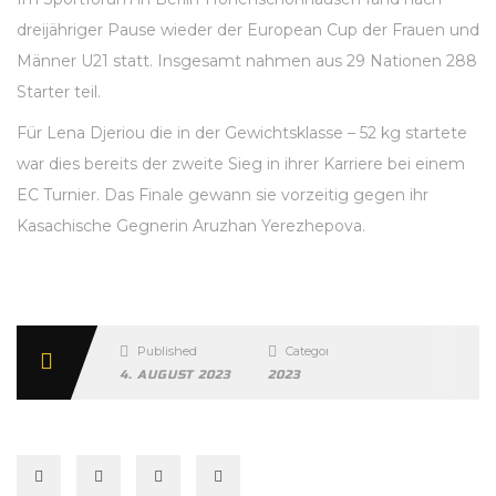
dreijähriger Pause wieder der European Cup der Frauen und
Männer U21 statt. Insgesamt nahmen aus 29 Nationen 288
Starter teil.
Für Lena Djeriou die in der Gewichtsklasse – 52 kg startete
war dies bereits der zweite Sieg in ihrer Karriere bei einem
EC Turnier. Das Finale gewann sie vorzeitig gegen ihr
Kasachische Gegnerin Aruzhan Yerezhepova.
Published
Categories
4. AUGUST 2023
2023