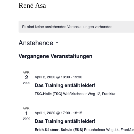
René Asa
Es sind keine anstehenden Veranstaltungen vorhanden.
Anstehende
Datum
wählen.
Vergangene Veranstaltungen
APR.
2
April 2, 2020 @ 18:00
-
19:30
2020
Das Training entfällt leider!
TSG-Halle (TSG)
Weißkirchener Weg 12, Frankfurt
APR.
1
April 1, 2020 @ 17:00
-
18:15
2020
Das Training entfällt leider!
Erich-Kästner- Schule (EKS)
Praunheimer Weg 44, Frankfur