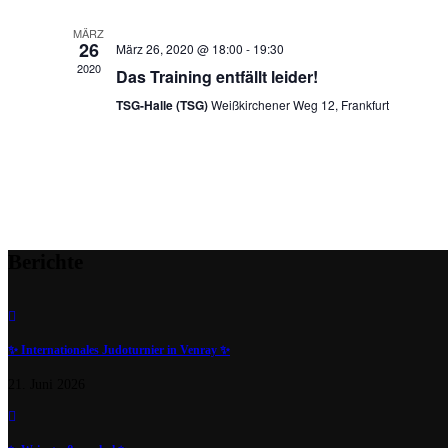
MÄRZ
26
März 26, 2020 @ 18:00
-
19:30
2020
Das Training entfällt leider!
TSG-Halle (TSG)
Weißkirchener Weg 12, Frankfurt
Berichte
✨️ Internationales Judoturnier in Venray ✨️
21. Juni 2026