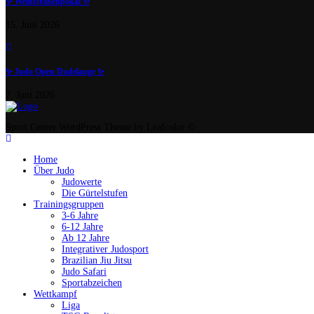
✨️ Weinstraßenpokal ✨️
15. Juni 2026
✨️ Judo Open Dudelange ✨️
7. Juni 2026
Sport Center WordPress Theme by Leafcolor ©
Home
Über Judo
Judowerte
Die Gürtelstufen
Trainingsgruppen
3-6 Jahre
6-12 Jahre
Ab 12 Jahre
Integrativer Judosport
Brazilian Jiu Jitsu
Judo Safari
Sportabzeichen
Wettkampf
Liga