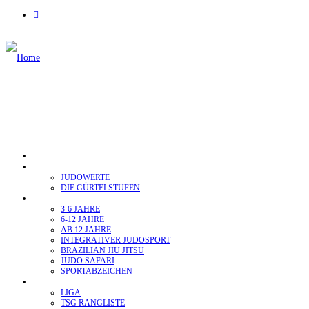
HOME
ÜBER JUDO
JUDOWERTE
DIE GÜRTELSTUFEN
TRAININGSGRUPPEN
3-6 JAHRE
6-12 JAHRE
AB 12 JAHRE
INTEGRATIVER JUDOSPORT
BRAZILIAN JIU JITSU
JUDO SAFARI
SPORTABZEICHEN
WETTKAMPF
LIGA
TSG RANGLISTE