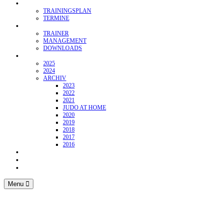
KALENDER
TRAININGSPLAN
TERMINE
ABTEILUNG
TRAINER
MANAGEMENT
DOWNLOADS
BERICHTE
2025
2024
ARCHIV
2023
2022
2021
JUDO AT HOME
2020
2019
2018
2017
2016
ADLER CUP
SPONSOREN
KONTAKT
Menu