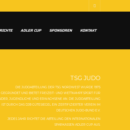
RICHTE
ADLER CUP
SPONSOREN
KONTAKT
TSG JUDO
DIE JUDOABTEILUNG DER TSG NORDWEST WURDE 1975
GEGRÜNDET UND BIETET FREIZEIT- UND WETTKAMPFSPORT FÜR
NDER, JUGENDLICHE UND ERWACHSENE AN. DIE JUDOABTEILUNG
IST DURCH DAS DJB GÜTESIEGEL EIN ZERTIFIZIERTER VEREIN IM
DEUTSCHEN JUDO-BUND E.V.
JEDES JAHR RICHTET DIE ABTEILUNG DEN INTERNATIONALEN
SPARKASSEN ADLER CUP AUS.