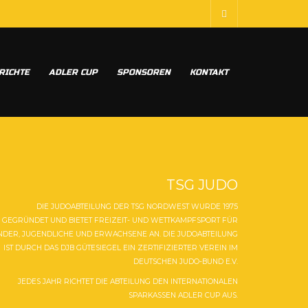
RICHTE
ADLER CUP
SPONSOREN
KONTAKT
TSG JUDO
DIE JUDOABTEILUNG DER TSG NORDWEST WURDE 1975
GEGRÜNDET UND BIETET FREIZEIT- UND WETTKAMPFSPORT FÜR
NDER, JUGENDLICHE UND ERWACHSENE AN. DIE JUDOABTEILUNG
IST DURCH DAS DJB GÜTESIEGEL EIN ZERTIFIZIERTER VEREIN IM
DEUTSCHEN JUDO-BUND E.V.
JEDES JAHR RICHTET DIE ABTEILUNG DEN INTERNATIONALEN
SPARKASSEN ADLER CUP AUS.