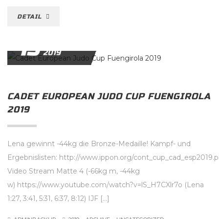
DETAIL
15
FEBRUAR
2019
CADET EUROPEAN JUDO CUP FUENGIROLA
2019
Lena gewinnt -44kg die Bronze-Medaille! Kampf- und
Ergebnislisten: http://www.ippon.org/cont_cup_cad_esp2019.
Video Stream Matte 4 (-66kg m, -44kg
w) https://www.youtube.com/watch?v=lS_H7CXlr7o (Lena
1:27, 3:41, 5:31, 6:37, 8:12) IJF […]
.
.