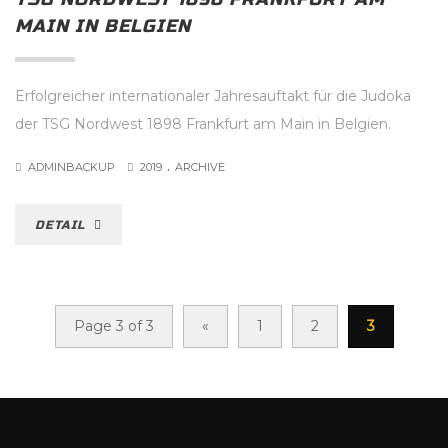
MAIN IN BELGIEN
Erfolgreicher internationaler Jahresauftakt für die Judoka
der TSG Nordwest 1898 Frankfurt am Main in Belgien.
.
ADMINBACKUP
2019
ARCHIVE
DETAIL
Page 3 of 3
«
1
2
3