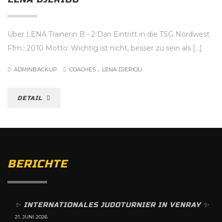
Über LENA Trainerin B - 2 Dan Eintritt in die TSG Nordwest
Ffm.: 2010 Motto: Wichtig ist nicht, besser zu sein als [...]
.
ADMINBACKUP
COACHES
LENA DJERIOU
DETAIL
BERICHTE
✨️ INTERNATIONALES JUDOTURNIER IN VENRAY ✨️
21. JUNI 2026