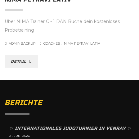
Über NIMA Trainer C - 1 DAN Buche dein kostenloses
Probetraining
.
ADMINBACKUP
COACHES
NIMA PEYRAVI LATIV
DETAIL
BERICHTE
✨️ INTERNATIONALES JUDOTURNIER IN VENRAY ✨️
21. JUNI 2026