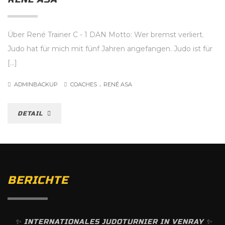
Über René Trainer C - 1 DAN Motto: Wer bremst verliert.
Judo hat für mich mit fünf Jahren angefangen. Judo ist für
[...]
.
ADMINBACKUP
COACHES
RENÉ ASA
DETAIL
BERICHTE
✨️ INTERNATIONALES JUDOTURNIER IN VENRAY ✨️