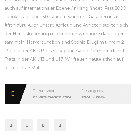
auch auf internationaler Ebene Anklang findet. Fast 2000
Judokas aus über 30 Ländern waren zu Gast bei uns in
#frankfurt. Auch unsere Athletin und Athleten stellten sich
der Herausforderung und konnten wichtige Erfahrungen
sammeln. Hervorzuheben sind Sophie Dlugi mit ihrem 2.
Platz in der AK U13 bis 40 kg und Aaron Keller mit dem 1.
Platz in der AK U13 und U17. Wir freuen heute schon auf
das nächste Mal.
Published
Categories
.
27. NOVEMBER 2024
2024
2024