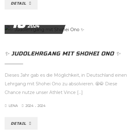
DETAIL
16
NOVEMBER
2024
✨️ JUDOLEHRGANG MIT SHOHEI ONO ✨️
Dieses Jahr gab es die Möglichkeit, in Deutschland einen
Lehrgang mit Shohei Ono zu absolvieren. 🤩🥋 Diese
Chance nutze unser Athlet Vince […]
.
LENA
2024
2024
DETAIL