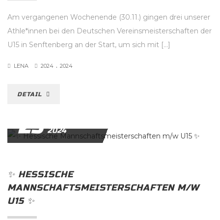
Am vergangenen Wochenende (30.11.) gingen drei unserer
Athle*innen bei den Deutschen Vereinsmeisterschaften der
U15 in Senftenberg an der Start, um sich mit […]
.
LENA
2024
2024
DETAIL
29
NOVEMBER
2024
✨️ HESSISCHE
MANNSCHAFTSMEISTERSCHAFTEN M/W
U15 ✨️