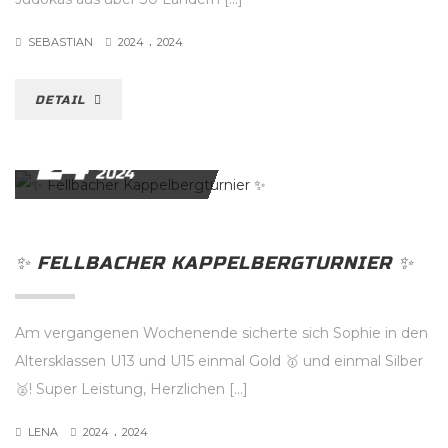
.
SEBASTIAN
2024
2024
DETAIL
24
NOVEMBER
2024
✨️ FELLBACHER KAPPELBERGTURNIER ✨️
Am vergangenen Wochenende sicherte sich Sophie in den
Altersklassen U13 und U15 einmal Gold 🥇 und einmal Silber
🥈! Super Leistung, Herzlichen […]
.
LENA
2024
2024