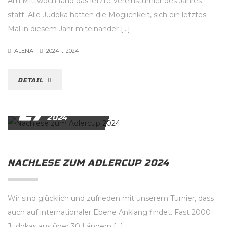
Am Mittwoch fand das letzte Vereinsturnier des Jahres
statt. Alle Judoka hatten die Möglichkeit, sich ein letztes
Mal in diesem Jahr miteinander […]
.
ALENA
2024
2024
DETAIL
27
NOVEMBER
2024
NACHLESE ZUM ADLERCUP 2024
Wir sind glücklich und zufrieden mit unserem Turnier, dass
auch auf internationaler Ebene Anklang findet. Fast 2000
Judokas aus über 30 Ländern […]