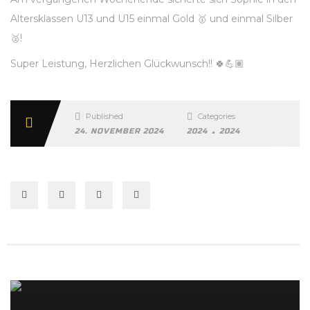
Altersklassen U13 und U15 einmal Gold 🥇 und einmal Silber
🥈!
Super Leistung, Herzlichen Glückwunsch!! 🍀💪🏽
Published
Categories
.
24. NOVEMBER 2024
2024
2024