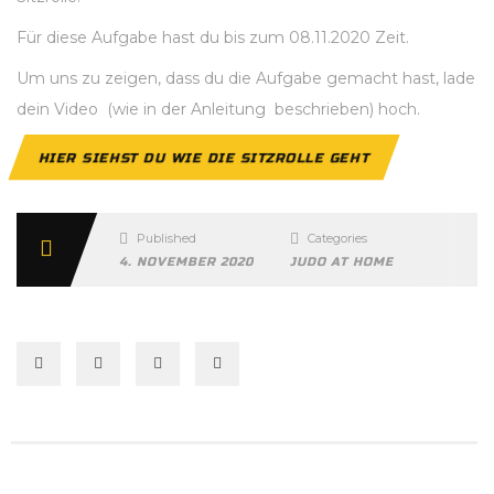
Für diese Aufgabe hast du bis zum 08.11.2020 Zeit.
Um uns zu zeigen, dass du die Aufgabe gemacht hast, lade
dein Video (wie in der Anleitung beschrieben) hoch.
HIER SIEHST DU WIE DIE SITZROLLE GEHT
Published
Categories
4. NOVEMBER 2020
JUDO AT HOME