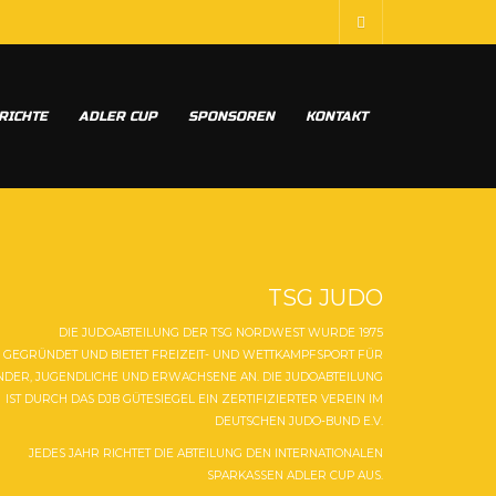
RICHTE
ADLER CUP
SPONSOREN
KONTAKT
TSG JUDO
DIE JUDOABTEILUNG DER TSG NORDWEST WURDE 1975
GEGRÜNDET UND BIETET FREIZEIT- UND WETTKAMPFSPORT FÜR
NDER, JUGENDLICHE UND ERWACHSENE AN. DIE JUDOABTEILUNG
IST DURCH DAS DJB GÜTESIEGEL EIN ZERTIFIZIERTER VEREIN IM
DEUTSCHEN JUDO-BUND E.V.
JEDES JAHR RICHTET DIE ABTEILUNG DEN INTERNATIONALEN
SPARKASSEN ADLER CUP AUS.