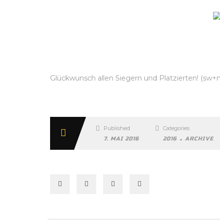
Glückwunsch allen Siegern und Platzierten! (sw+
Published
Categories
.
7. MAI 2016
2016
ARCHIVE