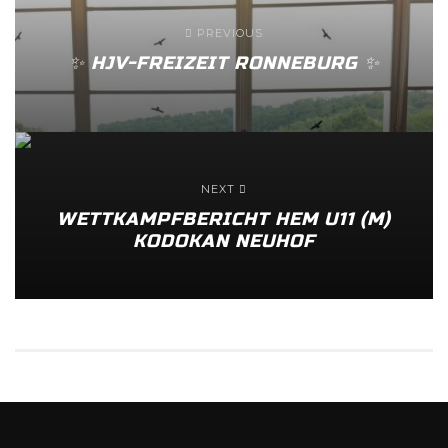
PREVIOUS
✨️ HJV-FREIZEIT RONNEBURG ✨️
NEXT
WETTKAMPFBERICHT HEM U11 (M)
KODOKAN NEUHOF