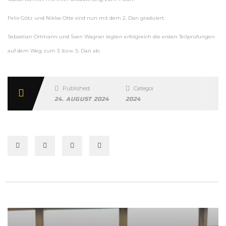
Felix Götz und Niklas Otte sind nun mit dem 2. Dan graduiert.
Sebastian Ortmann und Sven Wagner legten erfolgreich die ersten Teilprüfungen
auf dem Weg zum 3. bzw. 5. Dan ab.
Published
Categories
24. AUGUST 2024
2024